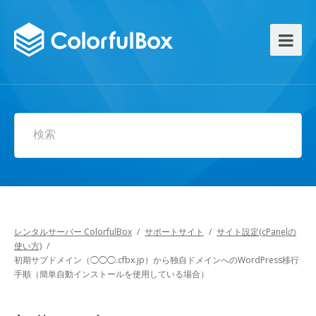
検索
レンタルサーバー ColorfulBox
/
サポートサイト
/
サイト設定(cPanelの
使い方)
/
初期サブドメイン（◯◯◯.cfbx.jp）から独自ドメインへのWordPress移行
手順（簡単自動インストールを使用している場合）