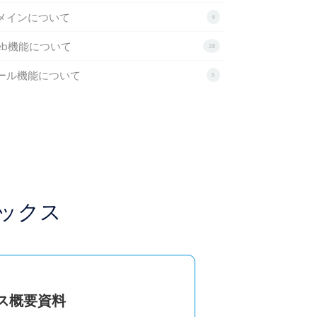
メインについて
9
eb機能について
28
ール機能について
5
ックス
ビス概要資料