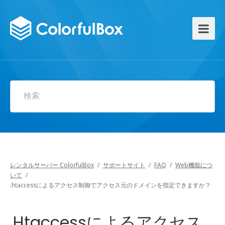
検索
レンタルサーバー ColorfulBox
/
サポートサイト
/
FAQ
/
Web機能につ
いて
/
.htaccessによるアクセス制御でアクセス元のドメインを指定できますか？
.htaccessによるアクセス