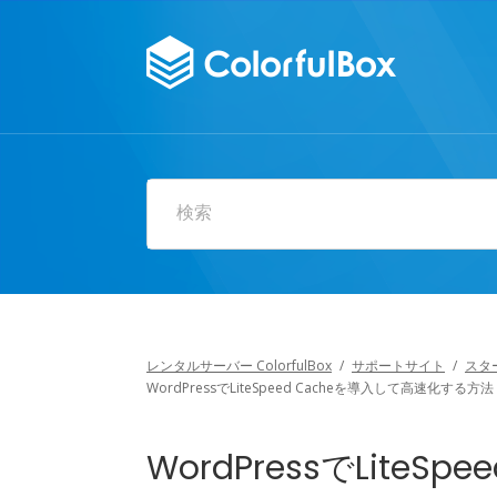
検索
レンタルサーバー ColorfulBox
/
サポートサイト
/
スタ
WordPressでLiteSpeed Cacheを導入して高速化する方法
WordPressでLiteS