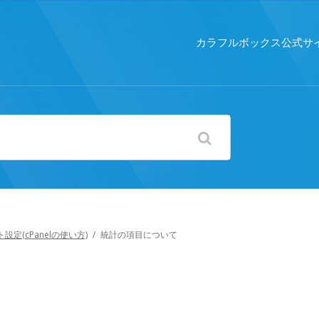
カラフルボックス公式サ
設定(cPanelの使い方)
/
統計の項目について